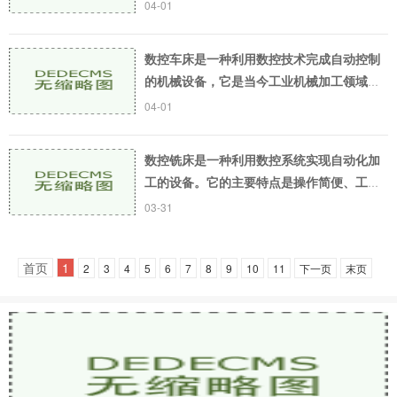
控车床在加工性能和加工效率上都有显著的
04-01
优势，因此它被用于加工各种复杂的机械零
件。下面我们
数控车床是一种利用数控技术完成自动控制
的机械设备，它是当今工业机械加工领域中
最为普及和应用广泛的设备之一。与传统机
04-01
床相比，数控车床具有着显著的特点和优
势，本文将从
数控铣床是一种利用数控系统实现自动化加
工的设备。它的主要特点是操作简便、工作
高效、提高生产效率。而最重要的是数控铣
03-31
床刀具种类的使用，在机床上的切削加工起
着非常重要
首页
1
2
3
4
5
6
7
8
9
10
11
下一页
末页