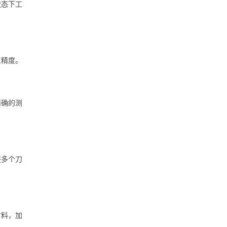
状态下工
工精度。
精确的测
整多个刀
材料，加